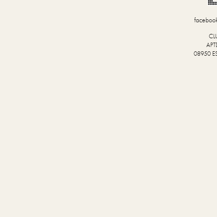
faceboo
CL
APT
08950 E